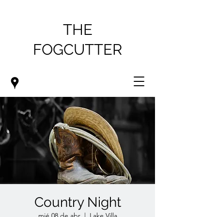
THE
FOGCUTTER
Country Night
mié 08 de abr
  |  
Lake Villa