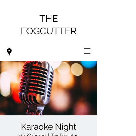
THE
FOGCUTTER
Karaoke Night
sáb 29 de ago
  |  
The Fogcutter