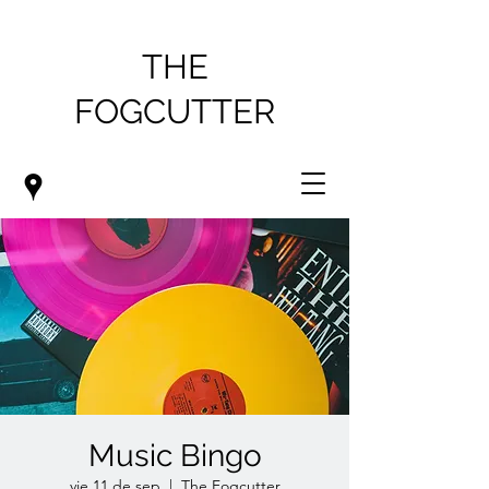
THE
FOGCUTTER
Music Bingo
vie 11 de sep
  |  
The Fogcutter