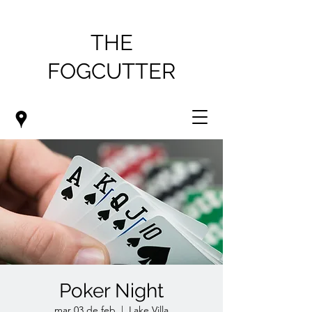
THE
FOGCUTTER
Poker Night
mar 03 de feb
  |  
Lake Villa