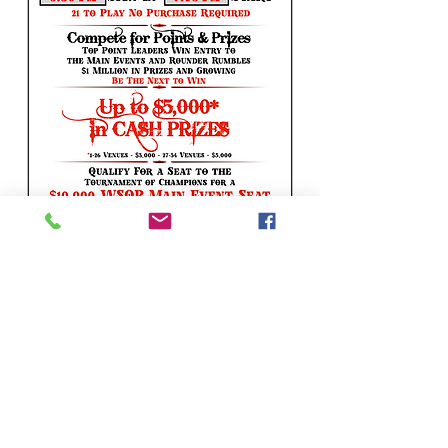
smokenacespoker.com
Mostrar más