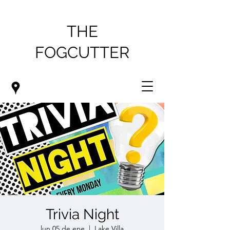
THE
FOGCUTTER
Trivia Night
lun 05 de ene
  |  
Lake Villa