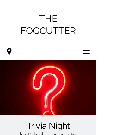
THE
FOGCUTTER
Trivia Night
lun 13 de jul
  |  
The Fogcutter